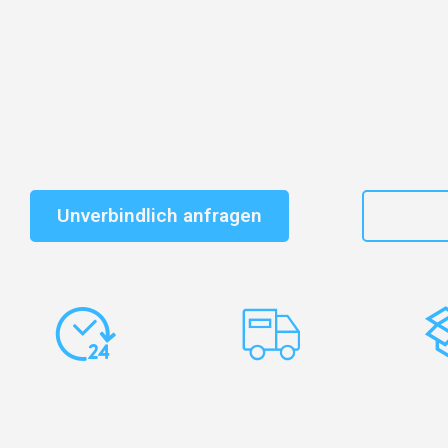
Entdecken Sie das
#1 Umzugsunternehmen in Düssel
vertrauenswürdiger Begleiter für Umzüge Düsseldorf A
Schnelle Antwort in garantiert unter 2 Minuten: Jet
unverbindlichen Kostenvoranschlag erhalten!
Unverbindlich anfragen
+49
Express-
Europaweite
Ko
Abwicklung
Transporte
Ve