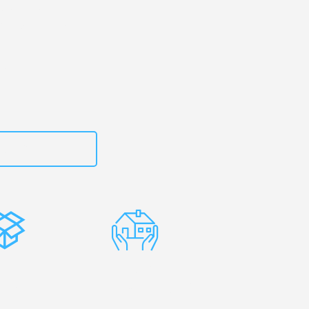
dorf
– Ihr
ix-en-Provence!
zt
15792644497
stenlose
Erfahrene
rpackung
Umzugsprofis