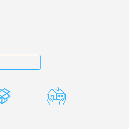
dorf
– Ihr
dirne!
zt
15792644497
stenlose
Erfahrene
rpackung
Umzugsprofis