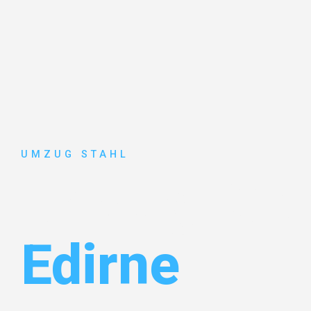
UMZUG STAHL
Umzug Düss
Edirne