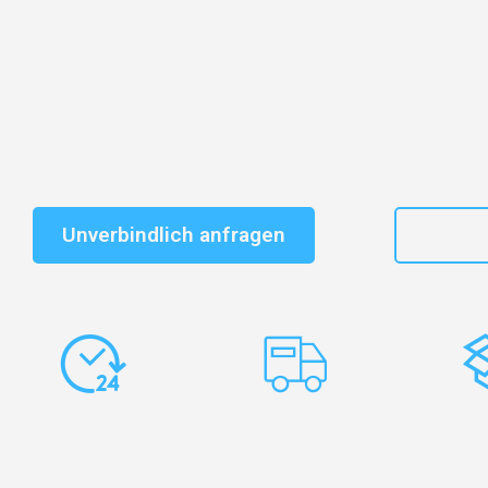
Entdecken Sie das
#1 Umzugsunternehmen in Düssel
vertrauenswürdiger Begleiter für Umzüge Düsseldorf E
Schnelle Antwort in garantiert unter 2 Minuten: Jet
unverbindlichen Kostenvoranschlag erhalten!
Unverbindlich anfragen
+49
Express-
Europaweite
Ko
Abwicklung
Transporte
Ve