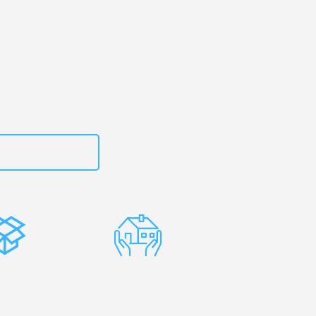
dorf
– Ihr
Bochum!
zt
15792644497
stenlose
Erfahrene
rpackung
Umzugsprofis