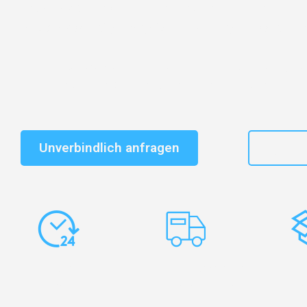
Entdecken Sie das
#1 Umzugsunternehmen in Düssel
vertrauenswürdiger Begleiter für Umzüge Düsseldorf 
Schnelle Antwort in garantiert unter 2 Minuten: Jet
unverbindlichen Kostenvoranschlag erhalten!
Unverbindlich anfragen
+49
Express-
Europaweite
Ko
Abwicklung
Transporte
Ve