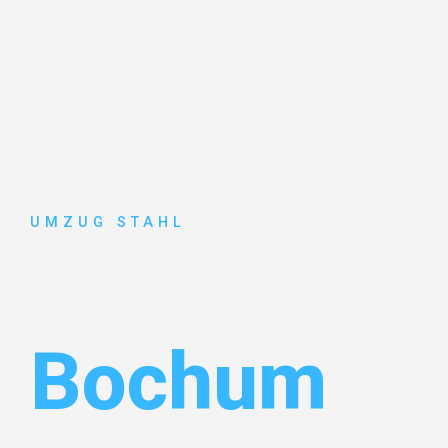
UMZUG STAHL
Umzug Düss
Bochum