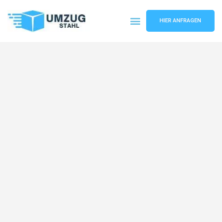
HIER ANFRAGEN
Umzugsunternehmen Düsseldorf
Umzugsservice Düsseldorf