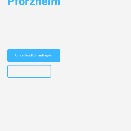
Pforzheim
Entdecken Sie das
#1 Umzugsunternehmen in Düsseldorf
– Ihr
vertrauenswürdiger Begleiter für Umzüge Düsseldorf Pforzheim!
Schnelle Antwort in garantiert unter 2 Minuten: Jetzt
unverbindlichen Kostenvoranschlag erhalten!
Unverbindlich anfragen
+4915792644497