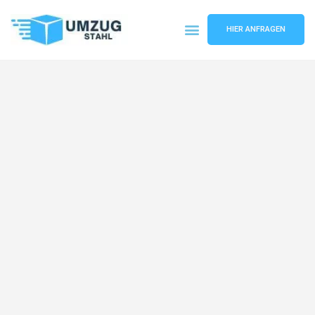
HIER ANFRAGEN
Umzugsunternehmen Düsseldorf
Umzugsservice Düsseldorf