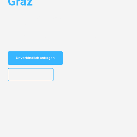
Graz
Entdecken Sie das
#1 Umzugsunternehmen in Düsseldorf
– Ihr
vertrauenswürdiger Begleiter für Umzüge Düsseldorf Graz!
Schnelle Antwort in garantiert unter 2 Minuten: Jetzt
unverbindlichen Kostenvoranschlag erhalten!
Unverbindlich anfragen
+4915792644497