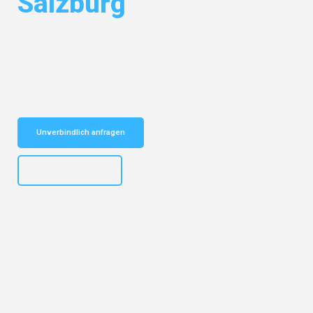
Salzburg
Entdecken Sie das
#1 Umzugsunternehmen in Düsseldorf
– Ihr
vertrauenswürdiger Begleiter für Umzüge Düsseldorf Salzburg!
Schnelle Antwort in garantiert unter 2 Minuten: Jetzt
unverbindlichen Kostenvoranschlag erhalten!
Unverbindlich anfragen
+4915792644497