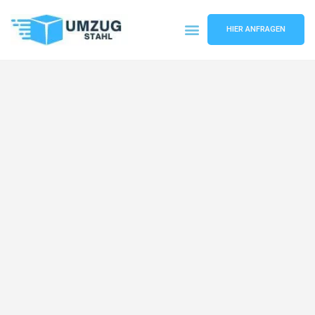
HIER ANFRAGEN
Umzugsunternehmen Düsseldorf
Umzugsservice Düsseldorf