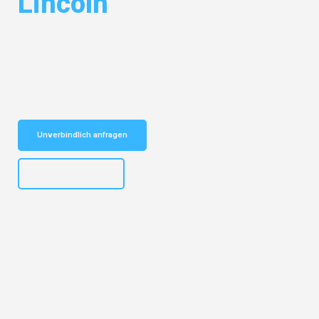
Lincoln
Entdecken Sie das
#1 Umzugsunternehmen in Düsseldorf
– Ihr
vertrauenswürdiger Begleiter für Umzüge Düsseldorf Lincoln!
Schnelle Antwort in garantiert unter 2 Minuten: Jetzt
unverbindlichen Kostenvoranschlag erhalten!
Unverbindlich anfragen
+4915792644497