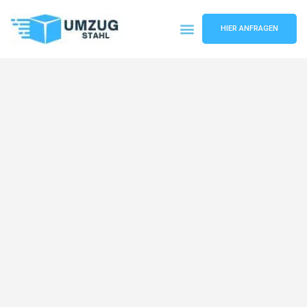
HIER ANFRAGEN
Umzugsunternehmen Düsseldorf
Umzugsservice Düsseldorf