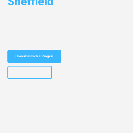
Sheffield
Entdecken Sie das
#1 Umzugsunternehmen in Düsseldorf
– Ihr
vertrauenswürdiger Begleiter für Umzüge Düsseldorf Sheffield!
Schnelle Antwort in garantiert unter 2 Minuten: Jetzt
unverbindlichen Kostenvoranschlag erhalten!
Unverbindlich anfragen
+4915792644497