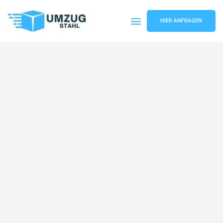
HIER ANFRAGEN
Umzugsunternehmen Düsseldorf
Umzugsservice Düsseldorf