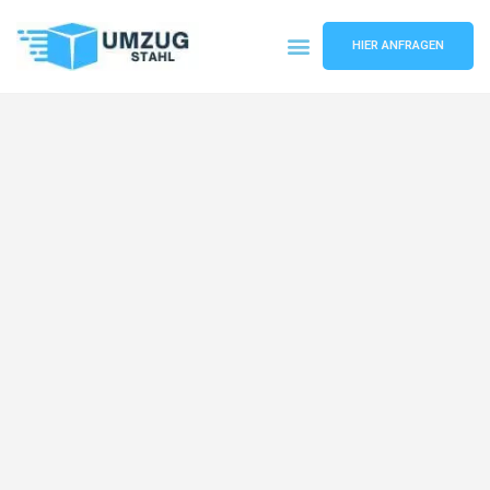
HIER ANFRAGEN
Umzugsunternehmen Düsseldorf
Umzugsservice Düsseldorf