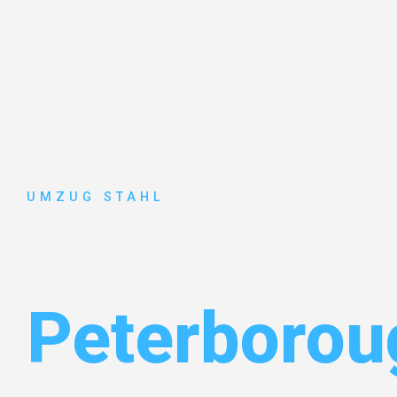
UMZUG STAHL
Umzug Düss
Peterborou