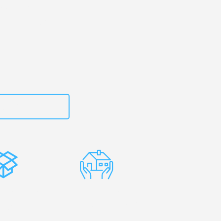
dorf
– Ihr
Peterborough!
zt
15792644497
stenlose
Erfahrene
rpackung
Umzugsprofis