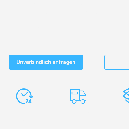
Entdecken Sie das
#1 Umzugsunternehmen in Düssel
vertrauenswürdiger Begleiter für Umzüge Düsseldorf 
Schnelle Antwort in garantiert unter 2 Minuten: Jet
unverbindlichen Kostenvoranschlag erhalten!
Unverbindlich anfragen
+49
Express-
Europaweite
Ko
Abwicklung
Transporte
Ve