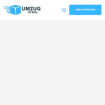
HIER ANFRAGEN
Umzugsunternehmen Düsseldorf
Umzugsservice Düsseldorf