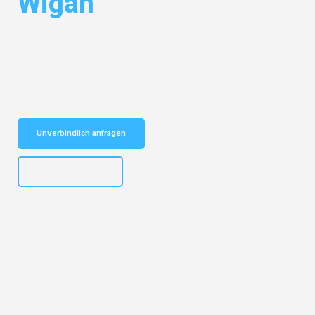
Wigan
Entdecken Sie das
#1 Umzugsunternehmen in Düsseldorf
– Ihr
vertrauenswürdiger Begleiter für Umzüge Düsseldorf Wigan!
Schnelle Antwort in garantiert unter 2 Minuten: Jetzt
unverbindlichen Kostenvoranschlag erhalten!
Unverbindlich anfragen
+4915792644497